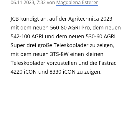
06.11.2023, 7:32
von
Magdalena Esterer
• Geschichte und Geschichten
• Messen und Veranstaltungen
JCB kündigt an, auf der Agritechnica 2023
• Mitteilung der Redaktion
mit dem neuen 560-80 AGRI Pro, dem neuen
• Agritechnica Neuheiten Archiv
542-100 AGRI und dem neuen 530-60 AGRI
• Artikel nach Hersteller/Marke
Super drei große Teleskoplader zu zeigen,
mit dem neuen 3TS-8W einen kleinen
Teleskoplader vorzustellen und die Fastrac
4220 iCON und 8330 iCON zu zeigen.