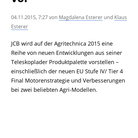
• Geschichte und Geschichten
• Messen und Veranstaltungen
04.11.2015, 7:27
von
Magdalena Esterer
und
Klaus
• Mitteilung der Redaktion
Esterer
• Agritechnica Neuheiten Archiv
• Artikel nach Hersteller/Marke
JCB wird auf der Agritechnica 2015 eine
Reihe von neuen Entwicklungen aus seiner
Teleskoplader Produktpalette vorstellen –
einschließlich der neuen EU Stufe IV/ Tier 4
Final Motorenstrategie und Verbesserungen
bei zwei beliebten Agri-Modellen.