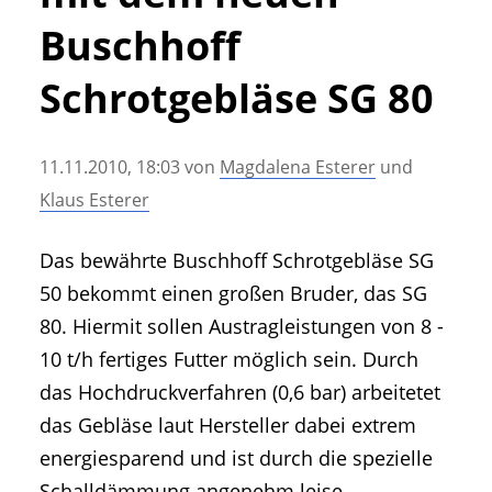
• Geschichte und Geschichten
Buschhoff
• Messen und Veranstaltungen
• Mitteilung der Redaktion
Schrotgebläse SG 80
• Agritechnica Neuheiten Archiv
• Artikel nach Hersteller/Marke
11.11.2010, 18:03
von
Magdalena Esterer
und
Klaus Esterer
Das bewährte Buschhoff Schrotgebläse SG
50 bekommt einen großen Bruder, das SG
80. Hiermit sollen Austragleistungen von 8 -
10 t/h fertiges Futter möglich sein. Durch
das Hochdruckverfahren (0,6 bar) arbeitetet
das Gebläse laut Hersteller dabei extrem
energiesparend und ist durch die spezielle
Schalldämmung angenehm leise.