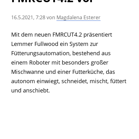
• Geschichte und Geschichten
• Messen und Veranstaltungen
16.5.2021, 7:28
von
Magdalena Esterer
• Mitteilung der Redaktion
• Agritechnica Neuheiten Archiv
Mit dem neuen FMRCUT4.2 präsentiert
• Artikel nach Hersteller/Marke
Lemmer Fullwood ein System zur
Fütterungsautomation, bestehend aus
einem Roboter mit besonders großer
Mischwanne und einer Futterküche, das
autonom einwiegt, schneidet, mischt, füttert
und anschiebt.