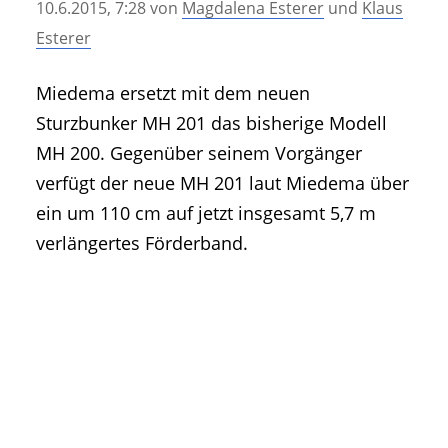
10.6.2015, 7:28
von
Magdalena Esterer
und
Klaus
• Geschichte und Geschichten
Esterer
• Messen und Veranstaltungen
• Mitteilung der Redaktion
Miedema ersetzt mit dem neuen
• Agritechnica Neuheiten Archiv
Sturzbunker MH 201 das bisherige Modell
• Artikel nach Hersteller/Marke
MH 200. Gegenüber seinem Vorgänger
verfügt der neue MH 201 laut Miedema über
ein um 110 cm auf jetzt insgesamt 5,7 m
verlängertes Förderband.