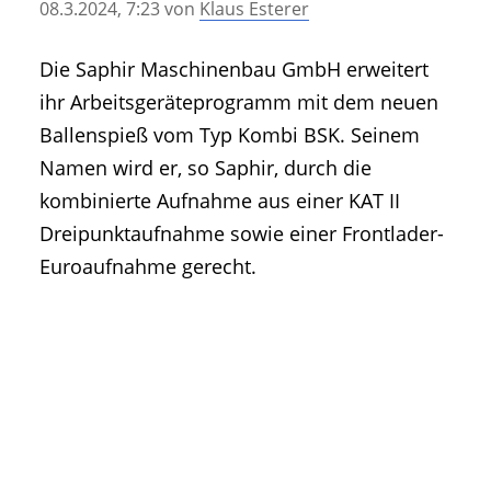
08.3.2024, 7:23
von
Klaus Esterer
• Geschichte und Geschichten
• Messen und Veranstaltungen
Die Saphir Maschinenbau GmbH erweitert
• Mitteilung der Redaktion
ihr Arbeitsgeräteprogramm mit dem neuen
• Agritechnica Neuheiten Archiv
Ballenspieß vom Typ Kombi BSK. Seinem
• Artikel nach Hersteller/Marke
Namen wird er, so Saphir, durch die
kombinierte Aufnahme aus einer KAT II
Dreipunktaufnahme sowie einer Frontlader-
Euroaufnahme gerecht.