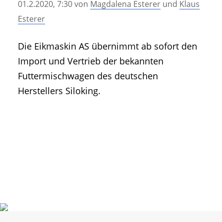
01.2.2020, 7:30
von
Magdalena Esterer
und
Klaus
• Geschichte und Geschichten
Esterer
• Messen und Veranstaltungen
• Mitteilung der Redaktion
Die Eikmaskin AS übernimmt ab sofort den
• Agritechnica Neuheiten Archiv
Import und Vertrieb der bekannten
• Artikel nach Hersteller/Marke
Futtermischwagen des deutschen
Herstellers Siloking.