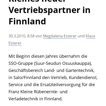
• Geschichte und Geschichten
Vertriebspartner in
• Messen und Veranstaltungen
• Mitteilung der Redaktion
Finnland
• Agritechnica Neuheiten Archiv
• Artikel nach Hersteller/Marke
30.3.2010, 8:58
von
Magdalena Esterer
und
Klaus
Esterer
Mit Beginn diesen Jahres übernahm die
SSO-Gruppe (Suur-Seudun Osuuskauppa),
Geschäftsbereich Land- und Gartentechnik,
in Salo/Finnland den Vertrieb, Kundendienst,
Service und die Ersatzteilversorgung für die
Franz Kleine Rübenernte- und
Verladetechnik in Finnland.