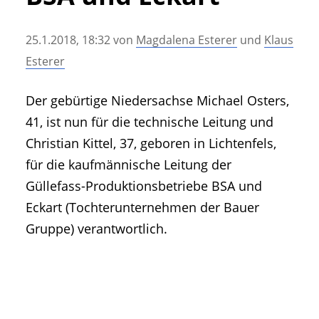
• Geschichte und Geschichten
• Messen und Veranstaltungen
25.1.2018, 18:32
von
Magdalena Esterer
und
Klaus
• Mitteilung der Redaktion
Esterer
• Agritechnica Neuheiten Archiv
• Artikel nach Hersteller/Marke
Der gebürtige Niedersachse Michael Osters,
41, ist nun für die technische Leitung und
Christian Kittel, 37, geboren in Lichtenfels,
für die kaufmännische Leitung der
Güllefass-Produktionsbetriebe BSA und
Eckart (Tochterunternehmen der Bauer
Gruppe) verantwortlich.