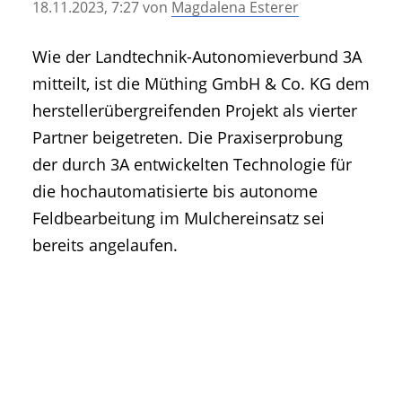
18.11.2023, 7:27
von
Magdalena Esterer
• Geschichte und Geschichten
• Messen und Veranstaltungen
Wie der Landtechnik-Autonomieverbund 3A
• Mitteilung der Redaktion
mitteilt, ist die Müthing GmbH & Co. KG dem
• Agritechnica Neuheiten Archiv
herstellerübergreifenden Projekt als vierter
• Artikel nach Hersteller/Marke
Partner beigetreten. Die Praxiserprobung
der durch 3A entwickelten Technologie für
die hochautomatisierte bis autonome
Feldbearbeitung im Mulchereinsatz sei
bereits angelaufen.