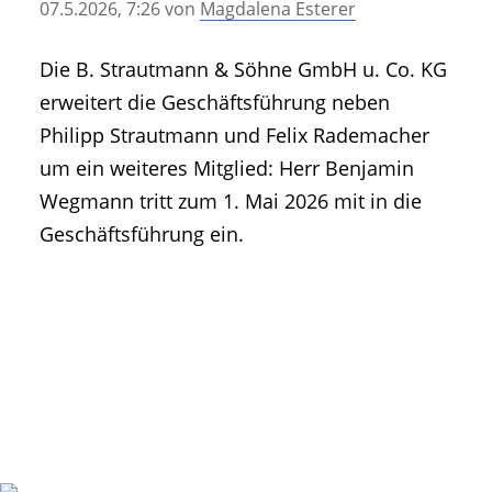
07.5.2026, 7:26
von
Magdalena Esterer
• Geschichte und Geschichten
• Messen und Veranstaltungen
Die B. Strautmann & Söhne GmbH u. Co. KG
• Mitteilung der Redaktion
erweitert die Geschäftsführung neben
• Agritechnica Neuheiten Archiv
Philipp Strautmann und Felix Rademacher
• Artikel nach Hersteller/Marke
um ein weiteres Mitglied: Herr Benjamin
Wegmann tritt zum 1. Mai 2026 mit in die
Geschäftsführung ein.