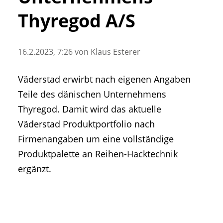
• Geschichte und Geschichten
Thyregod A/S
• Messen und Veranstaltungen
• Mitteilung der Redaktion
16.2.2023, 7:26
von
Klaus Esterer
• Agritechnica Neuheiten Archiv
• Artikel nach Hersteller/Marke
Väderstad erwirbt nach eigenen Angaben
Teile des dänischen Unternehmens
Thyregod. Damit wird das aktuelle
Väderstad Produktportfolio nach
Firmenangaben um eine vollständige
Produktpalette an Reihen-Hacktechnik
ergänzt.