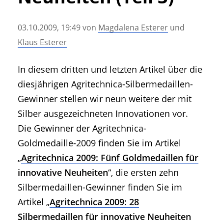
• Geschichte und Geschichten
• Messen und Veranstaltungen
03.10.2009, 19:49
von
Magdalena Esterer
und
• Mitteilung der Redaktion
Klaus Esterer
• Agritechnica Neuheiten Archiv
• Artikel nach Hersteller/Marke
In diesem dritten und letzten Artikel über die
diesjährigen Agritechnica-Silbermedaillen-
Gewinner stellen wir neun weitere der mit
Silber ausgezeichneten Innovationen vor.
Die Gewinner der Agritechnica-
Goldmedaille-2009 finden Sie im Artikel
„
Agritechnica 2009: Fünf Goldmedaillen für
innovative Neuheiten
“, die ersten zehn
Silbermedaillen-Gewinner finden Sie im
Artikel „
Agritechnica 2009: 28
Silbermedaillen für innovative Neuheiten