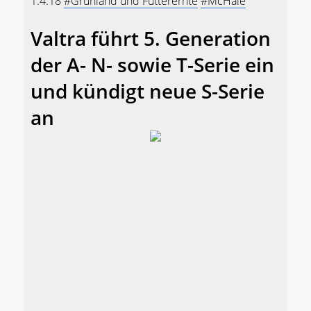
1.4.18
#Grünland und Futterernte
#McHale
Valtra führt 5. Generation
der A- N- sowie T-Serie ein
und kündigt neue S-Serie
an