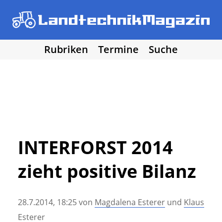
Rubriken
Termine
Suche
• Agritechnica 2025
• Traktoren
Los!
• Erntemaschinen
• Bodenbearbeitung
• Bestellung und Pflege
• Düngung und Pflanzenschutz
• Grünland und Futterernte
• Hof- und Stalltechnik
INTERFORST 2014
• Forst, Garten und Kommune
zieht positive Bilanz
• NawaRo und erneuerbare Energie
• Sonstige Landtechnik
• Landtechnik allgemein
28.7.2014, 18:25
von
Magdalena Esterer
und
Klaus
• DLG Testberichte
• Vereine und Hobby
Esterer