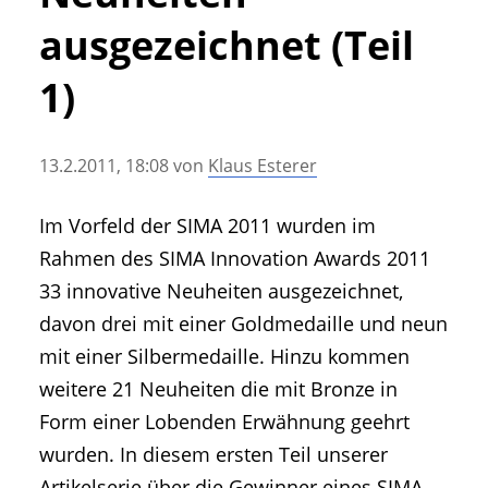
• Geschichte und Geschichten
ausgezeichnet (Teil
• Messen und Veranstaltungen
• Mitteilung der Redaktion
1)
• Agritechnica Neuheiten Archiv
• Artikel nach Hersteller/Marke
13.2.2011, 18:08
von
Klaus Esterer
Im Vorfeld der SIMA 2011 wurden im
Rahmen des SIMA Innovation Awards 2011
33 innovative Neuheiten ausgezeichnet,
davon drei mit einer Goldmedaille und neun
mit einer Silbermedaille. Hinzu kommen
weitere 21 Neuheiten die mit Bronze in
Form einer Lobenden Erwähnung geehrt
wurden. In diesem ersten Teil unserer
Artikelserie über die Gewinner eines SIMA