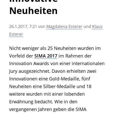
• Geschichte und Geschichten
Neuheiten
• Messen und Veranstaltungen
• Mitteilung der Redaktion
26.1.2017, 7:21
von
Magdalena Esterer
und
Klaus
• Agritechnica Neuheiten Archiv
Esterer
• Artikel nach Hersteller/Marke
Nicht weniger als 25 Neuheiten wurden im
Vorfeld der
SIMA 2017
im Rahmen der
Innovation Awards von einer internationalen
Jury ausgezeichnet. Davon erhielten zwei
Innovationen eine Gold-Medaille, fünf
Neuheiten eine Silber-Medaille und 18
weitere wurden mit einer lobenden
Erwähnung bedacht. Wie in den
vergangenen Jahren geben die SIMA