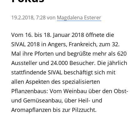
• Geschichte und Geschichten
• Messen und Veranstaltungen
19.2.2018, 7:28
von
Magdalena Esterer
• Mitteilung der Redaktion
• Agritechnica Neuheiten Archiv
Vom 16. bis 18. Januar 2018 öffnete die
• Artikel nach Hersteller/Marke
SIVAL 2018 in Angers, Frankreich, zum 32.
Mal ihre Pforten und begrüßte mehr als 620
Aussteller und 24.000 Besucher. Die jährlich
stattfindende SIVAL beschäftigt sich mit
allen Aspekten des spezialisierten
Pflanzenbaus: Vom Weinbau über den Obst-
und Gemüseanbau, über Heil- und
Aromapflanzen bis zur Pilzzucht.