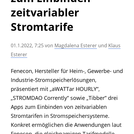
• Geschichte und Geschichten
zeitvariabler
• Messen und Veranstaltungen
• Mitteilung der Redaktion
Stromtarife
• Agritechnica Neuheiten Archiv
• Artikel nach Hersteller/Marke
01.1.2022, 7:25
von
Magdalena Esterer
und
Klaus
Esterer
Fenecon, Hersteller für Heim-, Gewerbe- und
Industrie-Stromspeicherlösungen,
präsentiert mit „aWATTar HOURLY“,
„STROMDAO Corrently“ sowie „Tibber“ drei
Apps zum Einbinden von zeitvariablen
Stromtarifen in Stromspeichersysteme.
Konkret ermöglichen die Anwendungen laut
Fenecon, die gleichnamigen Tarifmodelle