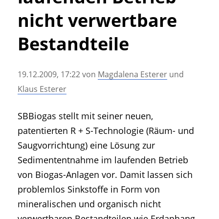
• Geschichte und Geschichten
nicht verwertbare
• Messen und Veranstaltungen
• Mitteilung der Redaktion
Bestandteile
• Agritechnica Neuheiten Archiv
• Artikel nach Hersteller/Marke
19.12.2009, 17:22
von
Magdalena Esterer
und
Klaus Esterer
SBBiogas stellt mit seiner neuen,
patentierten R + S-Technologie (Räum- und
Saugvorrichtung) eine Lösung zur
Sedimententnahme im laufenden Betrieb
von Biogas-Anlagen vor. Damit lassen sich
problemlos Sinkstoffe in Form von
mineralischen und organisch nicht
verwertbaren Bestandteilen wie Erdanhang