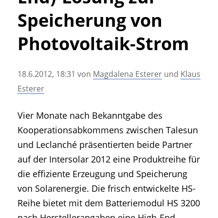
• Geschichte und Geschichten
Speicherung von
• Messen und Veranstaltungen
• Mitteilung der Redaktion
Photovoltaik-Strom
• Agritechnica Neuheiten Archiv
• Artikel nach Hersteller/Marke
18.6.2012, 18:31
von
Magdalena Esterer
und
Klaus
Esterer
Vier Monate nach Bekanntgabe des
Kooperationsabkommens zwischen Talesun
und Leclanché präsentierten beide Partner
auf der Intersolar 2012 eine Produktreihe für
die effiziente Erzeugung und Speicherung
von Solarenergie. Die frisch entwickelte HS-
Reihe bietet mit dem Batteriemodul HS 3200
nach Herstellerangaben eine High-End-