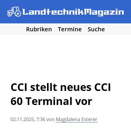
Rubriken
Termine
Suche
• Agritechnica 2025
• Traktoren
Los!
• Erntemaschinen
• Bodenbearbeitung
• Bestellung und Pflege
• Düngung und Pflanzenschutz
• Grünland und Futterernte
• Hof- und Stalltechnik
CCI stellt neues CCI
• Forst, Garten und Kommune
60 Terminal vor
• NawaRo und erneuerbare Energie
• Sonstige Landtechnik
• Landtechnik allgemein
02.11.2025, 7:36
von
Magdalena Esterer
• DLG Testberichte
• Vereine und Hobby