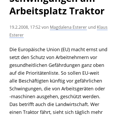
• Geschichte und Geschichten
Arbeitsplatz Traktor
• Messen und Veranstaltungen
• Mitteilung der Redaktion
19.2.2008, 17:52
von
Magdalena Esterer
und
Klaus
• Agritechnica Neuheiten Archiv
Esterer
• Artikel nach Hersteller/Marke
Die Europäische Union (EU) macht ernst und
setzt den Schutz von Arbeitnehmern vor
gesundheitlichen Gefährdungen ganz oben
auf die Prioritätenliste. So sollen EU-weit
alle Beschäftigten künftig vor gefährlichen
Schwingungen, die von Arbeitsgeräten oder
-maschinen ausgehen, geschützt werden.
Das betrifft auch die Landwirtschaft. Wer
einen Traktor fährt, sieht sich täglich mehr