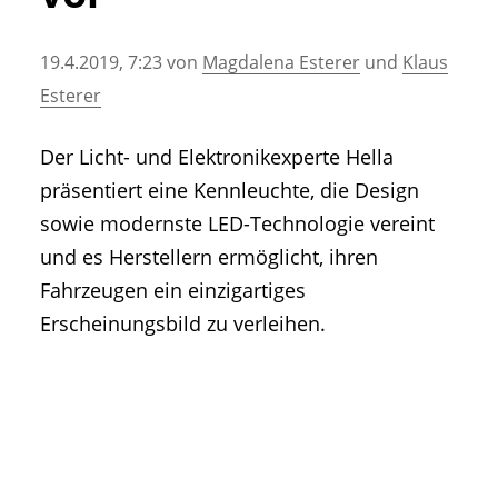
• Geschichte und Geschichten
• Messen und Veranstaltungen
19.4.2019, 7:23
von
Magdalena Esterer
und
Klaus
• Mitteilung der Redaktion
Esterer
• Agritechnica Neuheiten Archiv
• Artikel nach Hersteller/Marke
Der Licht- und Elektronikexperte Hella
präsentiert eine Kennleuchte, die Design
sowie modernste LED-Technologie vereint
und es Herstellern ermöglicht, ihren
Fahrzeugen ein einzigartiges
Erscheinungsbild zu verleihen.