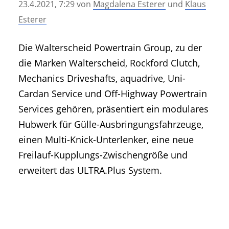
23.4.2021, 7:29
von
Magdalena Esterer
und
Klaus
• Geschichte und Geschichten
Esterer
• Messen und Veranstaltungen
• Mitteilung der Redaktion
Die Walterscheid Powertrain Group, zu der
• Agritechnica Neuheiten Archiv
die Marken Walterscheid, Rockford Clutch,
• Artikel nach Hersteller/Marke
Mechanics Driveshafts, aquadrive, Uni-
Cardan Service und Off-Highway Powertrain
Services gehören, präsentiert ein modulares
Hubwerk für Gülle-Ausbringungsfahrzeuge,
einen Multi-Knick-Unterlenker, eine neue
Freilauf-Kupplungs-Zwischengröße und
erweitert das ULTRA.Plus System.