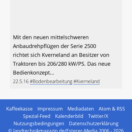
Mit den neuen mittelschweren
Anbaudrehpflügen der Serie 2500
richtet sich Kverneland an Besitzer von
Traktoren bis 206/280 kW/PS. Das neue
Bedienkonzept...
22.5.16
#Bodenbearbeitung
#Kverneland
Kaffeekasse
Impressum
Mediadaten
Atom & RSS
Spezial-Feed
Kalenderbild
Twitter/X
Nutzungsbedingungen
Datenschutzerklärung
© landtechnikmagazin.de/Esterer-Media 2006 - 2026