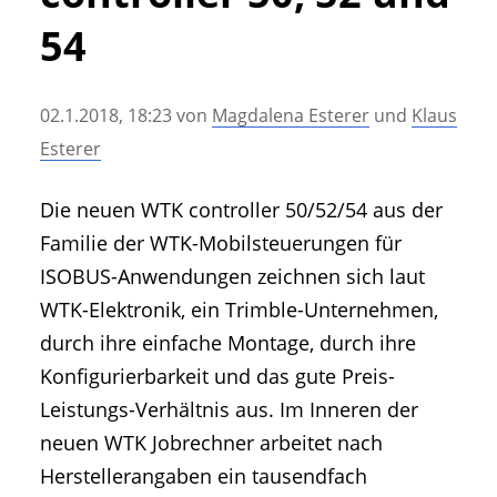
• Geschichte und Geschichten
54
• Messen und Veranstaltungen
• Mitteilung der Redaktion
02.1.2018, 18:23
von
Magdalena Esterer
und
Klaus
• Agritechnica Neuheiten Archiv
Esterer
• Artikel nach Hersteller/Marke
Die neuen WTK controller 50/52/54 aus der
Familie der WTK-Mobilsteuerungen für
ISOBUS-Anwendungen zeichnen sich laut
WTK-Elektronik, ein Trimble-Unternehmen,
durch ihre einfache Montage, durch ihre
Konfigurierbarkeit und das gute Preis-
Leistungs-Verhältnis aus. Im Inneren der
neuen WTK Jobrechner arbeitet nach
Herstellerangaben ein tausendfach