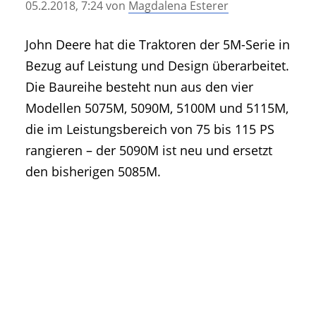
05.2.2018, 7:24
von
Magdalena Esterer
• Geschichte und Geschichten
• Messen und Veranstaltungen
John Deere hat die Traktoren der 5M-Serie in
• Mitteilung der Redaktion
Bezug auf Leistung und Design überarbeitet.
• Agritechnica Neuheiten Archiv
Die Baureihe besteht nun aus den vier
• Artikel nach Hersteller/Marke
Modellen 5075M, 5090M, 5100M und 5115M,
die im Leistungsbereich von 75 bis 115 PS
rangieren – der 5090M ist neu und ersetzt
den bisherigen 5085M.