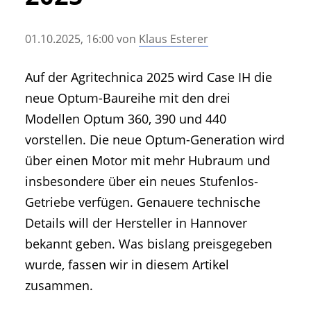
• Geschichte und Geschichten
• Messen und Veranstaltungen
01.10.2025, 16:00
von
Klaus Esterer
• Mitteilung der Redaktion
• Agritechnica Neuheiten Archiv
Auf der Agritechnica 2025 wird Case IH die
• Artikel nach Hersteller/Marke
neue Optum-Baureihe mit den drei
Modellen Optum 360, 390 und 440
vorstellen. Die neue Optum-Generation wird
über einen Motor mit mehr Hubraum und
insbesondere über ein neues Stufenlos-
Getriebe verfügen. Genauere technische
Details will der Hersteller in Hannover
bekannt geben. Was bislang preisgegeben
wurde, fassen wir in diesem Artikel
zusammen.