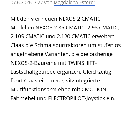
07.6.2026, 7:27
von
Magdalena Esterer
• Geschichte und Geschichten
• Messen und Veranstaltungen
Mit den vier neuen NEXOS 2 CMATIC
• Mitteilung der Redaktion
Modellen NEXOS 2.85 CMATIC, 2.95 CMATIC,
• Agritechnica Neuheiten Archiv
2.105 CMATIC und 2.120 CMATIC erweitert
• Artikel nach Hersteller/Marke
Claas die Schmalspurtraktoren um stufenlos
angetriebene Varianten, die die bisherige
NEXOS-2-Baureihe mit TWINSHIFT-
Lastschaltgetriebe ergänzen. Gleichzeitig
führt Claas eine neue, sitzintegrierte
Multifunktionsarmlehne mit CMOTION-
Fahrhebel und ELECTROPILOT-Joystick ein.