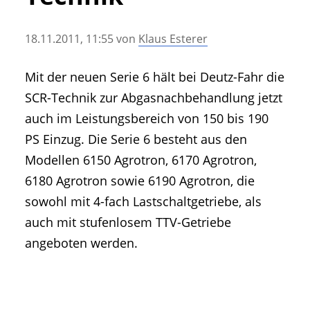
• Geschichte und Geschichten
• Messen und Veranstaltungen
18.11.2011, 11:55
von
Klaus Esterer
• Mitteilung der Redaktion
• Agritechnica Neuheiten Archiv
Mit der neuen Serie 6 hält bei Deutz-Fahr die
• Artikel nach Hersteller/Marke
SCR-Technik zur Abgasnachbehandlung jetzt
auch im Leistungsbereich von 150 bis 190
PS Einzug. Die Serie 6 besteht aus den
Modellen 6150 Agrotron, 6170 Agrotron,
6180 Agrotron sowie 6190 Agrotron, die
sowohl mit 4-fach Lastschaltgetriebe, als
auch mit stufenlosem TTV-Getriebe
angeboten werden.