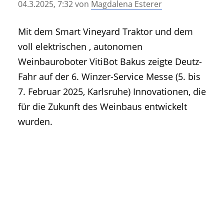
04.3.2025, 7:32
von
Magdalena Esterer
• Geschichte und Geschichten
• Messen und Veranstaltungen
Mit dem Smart Vineyard Traktor und dem
• Mitteilung der Redaktion
voll elektrischen , autonomen
• Agritechnica Neuheiten Archiv
Weinbauroboter VitiBot Bakus zeigte Deutz-
• Artikel nach Hersteller/Marke
Fahr auf der 6. Winzer-Service Messe (5. bis
7. Februar 2025, Karlsruhe) Innovationen, die
für die Zukunft des Weinbaus entwickelt
wurden.