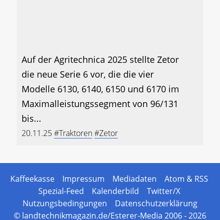
Auf der Agritechnica 2025 stellte Zetor
die neue Serie 6 vor, die die vier
Modelle 6130, 6140, 6150 und 6170 im
Maximalleistungssegment von 96/131
bis...
20.11.25
#Traktoren
#Zetor
Kaffeekasse
Impressum
Mediadaten
Atom & RSS
Spezial-Feed
Kalenderbild
Twitter/X
Nutzungsbedingungen
Datenschutzerklärung
© landtechnikmagazin.de/Esterer-Media 2006 - 2026