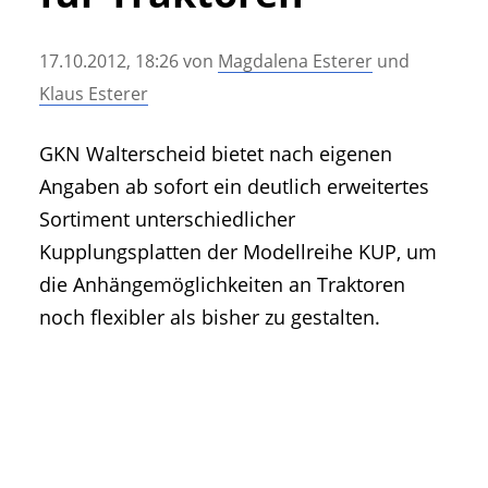
• Geschichte und Geschichten
• Messen und Veranstaltungen
17.10.2012, 18:26
von
Magdalena Esterer
und
• Mitteilung der Redaktion
Klaus Esterer
• Agritechnica Neuheiten Archiv
• Artikel nach Hersteller/Marke
GKN Walterscheid bietet nach eigenen
Angaben ab sofort ein deutlich erweitertes
Sortiment unterschiedlicher
Kupplungsplatten der Modellreihe KUP, um
die Anhängemöglichkeiten an Traktoren
noch flexibler als bisher zu gestalten.