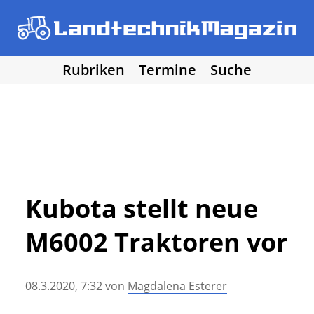
Rubriken
Termine
Suche
• Agritechnica 2025
• Traktoren
Los!
• Erntemaschinen
• Bodenbearbeitung
• Bestellung und Pflege
• Düngung und Pflanzenschutz
• Grünland und Futterernte
• Hof- und Stalltechnik
Kubota stellt neue
• Forst, Garten und Kommune
M6002 Traktoren vor
• NawaRo und erneuerbare Energie
• Sonstige Landtechnik
• Landtechnik allgemein
08.3.2020, 7:32
von
Magdalena Esterer
• DLG Testberichte
• Vereine und Hobby