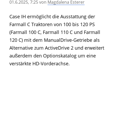
01.6.2025, 7:25
von
Magdalena Esterer
• Geschichte und Geschichten
• Messen und Veranstaltungen
Case IH ermöglicht die Ausstattung der
• Mitteilung der Redaktion
Farmall C Traktoren von 100 bis 120 PS
• Agritechnica Neuheiten Archiv
(Farmall 100 C, Farmall 110 C und Farmall
• Artikel nach Hersteller/Marke
120 C) mit dem ManualDrive-Getriebe als
Alternative zum ActiveDrive 2 und erweitert
außerdem den Optionskatalog um eine
verstärkte HD-Vorderachse.