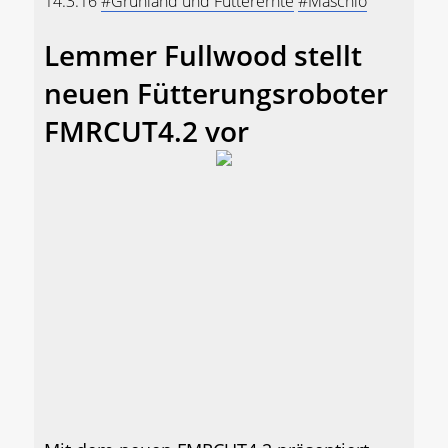
14.3.16
#Grünland und Futterernte
#Maschio
Lemmer Fullwood stellt
neuen Fütterungsroboter
FMRCUT4.2 vor