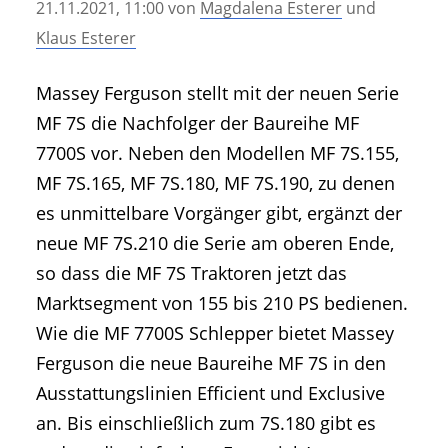
21.11.2021, 11:00
von
Magdalena Esterer
und
• Geschichte und Geschichten
Klaus Esterer
• Messen und Veranstaltungen
• Mitteilung der Redaktion
Massey Ferguson stellt mit der neuen Serie
• Agritechnica Neuheiten Archiv
MF 7S die Nachfolger der Baureihe MF
• Artikel nach Hersteller/Marke
7700S vor. Neben den Modellen MF 7S.155,
MF 7S.165, MF 7S.180, MF 7S.190, zu denen
es unmittelbare Vorgänger gibt, ergänzt der
neue MF 7S.210 die Serie am oberen Ende,
so dass die MF 7S Traktoren jetzt das
Marktsegment von 155 bis 210 PS bedienen.
Wie die MF 7700S Schlepper bietet Massey
Ferguson die neue Baureihe MF 7S in den
Ausstattungslinien Efficient und Exclusive
an. Bis einschließlich zum 7S.180 gibt es