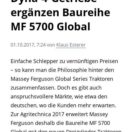
• Geschichte und Geschichten
ergänzen Baureihe
• Messen und Veranstaltungen
• Mitteilung der Redaktion
MF 5700 Global
• Agritechnica Neuheiten Archiv
• Artikel nach Hersteller/Marke
01.10.2017, 7:24
von
Klaus Esterer
Einfache Schlepper zu vernünftigen Preisen
– so kann man die Philosophie hinter den
Massey Ferguson Global Series Traktoren
zusammenfassen. Doch es gibt auch
anspruchsvollere Märkte, wie etwa den
deutschen, wo die Kunden mehr erwarten.
Zur Agritechnica 2017 erweitert Massey
Ferguson deshalb die Baureihe MF 5700
Global mit den neuen Dreizylinder-Traktoren