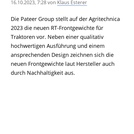
16.10.2023, 7:28
von
Klaus Esterer
• Geschichte und Geschichten
• Messen und Veranstaltungen
Die Pateer Group stellt auf der Agritechnica
• Mitteilung der Redaktion
2023 die neuen RT-Frontgewichte für
• Agritechnica Neuheiten Archiv
Traktoren vor. Neben einer qualitativ
• Artikel nach Hersteller/Marke
hochwertigen Ausführung und einem
ansprechenden Design zeichnen sich die
neuen Frontgewichte laut Hersteller auch
durch Nachhaltigkeit aus.