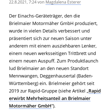
22.8.2021, 7:24
von
Magdalena Esterer
• Geschichte und Geschichten
• Messen und Veranstaltungen
Der Einachs-Geräteträger, den die
• Mitteilung der Redaktion
Brielmaier Motormäher GmbH produziert,
• Agritechnica Neuheiten Archiv
wurde in vielen Details verbessert und
• Artikel nach Hersteller/Marke
präsentiert sich zur neuen Saison unter
anderem mit einem ausziehbaren Lenker,
einem neuen werksseitigen Trittbrett und
einem neuen Auspuff. Zum Produktlaunch
lud Brielmaier an den neuen Standort
Mennwangen, Deggenhausertal (Baden-
Württemberg) ein. Brielmeier gehört seit
2019 zur Rapid-Gruppe (siehe Artikel „
Rapid
erwirbt Mehrheitsanteil an Brielmaier
Motormäher GmbH
“).