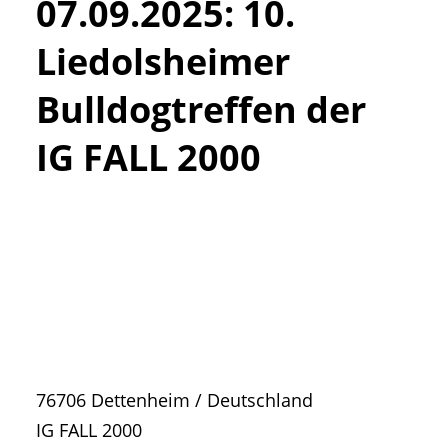
07.09.2025
:
10.
• Geschichte und Geschichten
• Messen und Veranstaltungen
Liedolsheimer
• Mitteilung der Redaktion
Bulldogtreffen der
• Agritechnica Neuheiten Archiv
• Artikel nach Hersteller/Marke
IG FALL 2000
76706
Dettenheim
/
Deutschland
IG FALL 2000