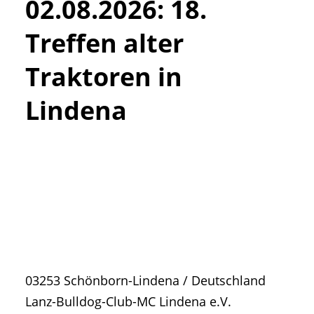
02.08.2026
:
18.
• Geschichte und Geschichten
• Messen und Veranstaltungen
Treffen alter
• Mitteilung der Redaktion
Traktoren in
• Agritechnica Neuheiten Archiv
• Artikel nach Hersteller/Marke
Lindena
03253
Schönborn-Lindena
/
Deutschland
Lanz-Bulldog-Club-MC Lindena e.V.