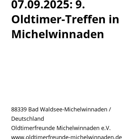
07.09.2025
:
9.
• Geschichte und Geschichten
• Messen und Veranstaltungen
Oldtimer-Treffen in
• Mitteilung der Redaktion
Michelwinnaden
• Agritechnica Neuheiten Archiv
• Artikel nach Hersteller/Marke
88339
Bad Waldsee-Michelwinnaden
/
Deutschland
Oldtimerfreunde Michelwinnaden e.V.
www.oldtimerfreunde-michelwinnaden.de