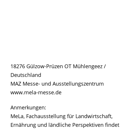
• Geschichte und Geschichten
• Messen und Veranstaltungen
• Mitteilung der Redaktion
• Agritechnica Neuheiten Archiv
• Artikel nach Hersteller/Marke
18276
Gülzow-Prüzen OT Mühlengeez
/
Deutschland
MAZ Messe- und Ausstellungszentrum
www.mela-messe.de
Anmerkungen:
MeLa, Fachausstellung für Landwirtschaft,
Ernährung und ländliche Perspektiven findet