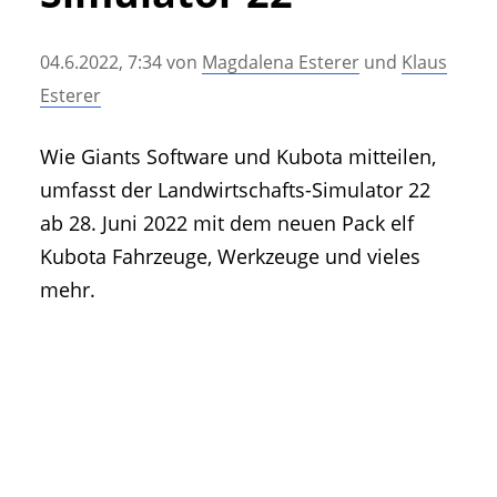
• Geschichte und Geschichten
• Messen und Veranstaltungen
04.6.2022, 7:34
von
Magdalena Esterer
und
Klaus
• Mitteilung der Redaktion
Esterer
• Agritechnica Neuheiten Archiv
• Artikel nach Hersteller/Marke
Wie Giants Software und Kubota mitteilen,
umfasst der Landwirtschafts-Simulator 22
ab 28. Juni 2022 mit dem neuen Pack elf
Kubota Fahrzeuge, Werkzeuge und vieles
mehr.