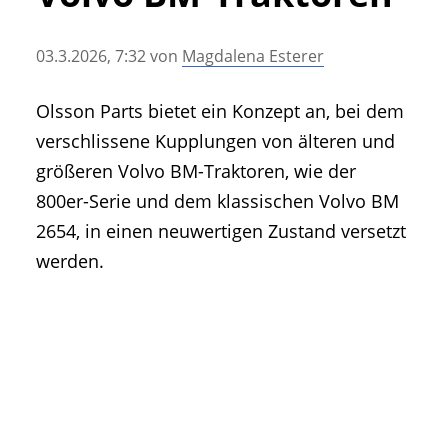
• Geschichte und Geschichten
• Messen und Veranstaltungen
03.3.2026, 7:32
von
Magdalena Esterer
• Mitteilung der Redaktion
• Agritechnica Neuheiten Archiv
Olsson Parts bietet ein Konzept an, bei dem
• Artikel nach Hersteller/Marke
verschlissene Kupplungen von älteren und
größeren Volvo BM-Traktoren, wie der
800er-Serie und dem klassischen Volvo BM
2654, in einen neuwertigen Zustand versetzt
werden.