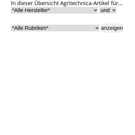
In dieser Übersicht Agritechnica-Artikel für...
• Geschichte und Geschichten
• Messen und Veranstaltungen
• Mitteilung der Redaktion
• Agritechnica Neuheiten Archiv
• Artikel nach Hersteller/Marke