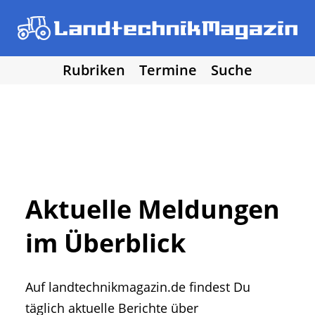
Rubriken
Termine
Suche
• Agritechnica 2025
• Traktoren
Los!
• Erntemaschinen
• Bodenbearbeitung
• Bestellung und Pflege
• Düngung und Pflanzenschutz
• Grünland und Futterernte
• Hof- und Stalltechnik
Aktuelle Meldungen
• Forst, Garten und Kommune
im Überblick
• NawaRo und erneuerbare Energie
• Sonstige Landtechnik
• Landtechnik allgemein
Auf landtechnikmagazin.de findest Du
• DLG Testberichte
• Vereine und Hobby
täglich aktuelle Berichte über