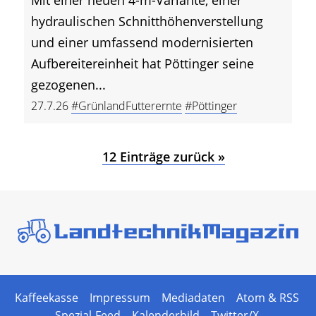
hydraulischen Schnitthöhenverstellung
und einer umfassend modernisierten
Aufbereitereinheit hat Pöttinger seine
gezogenen...
27.7.26
#GrünlandFutterernte
#Pöttinger
12 Einträge zurück »
Kaffeekasse
Impressum
Mediadaten
Atom & RSS
Spezial-Feed
Kalenderbild
Twitter/X