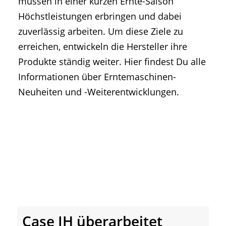
müssen in einer kurzen Ernte-Saison
• Geschichte und Geschichten
Höchstleistungen erbringen und dabei
• Messen und Veranstaltungen
zuverlässig arbeiten. Um diese Ziele zu
• Mitteilung der Redaktion
erreichen, entwickeln die Hersteller ihre
• Agritechnica Neuheiten Archiv
Produkte ständig weiter. Hier findest Du alle
• Artikel nach Hersteller/Marke
Informationen über Erntemaschinen-
Neuheiten und -Weiterentwicklungen.
Case IH überarbeitet