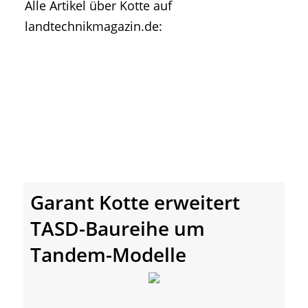
Alle Artikel über Kotte auf
• Geschichte und Geschichten
landtechnikmagazin.de:
• Messen und Veranstaltungen
• Mitteilung der Redaktion
• Agritechnica Neuheiten Archiv
• Artikel nach Hersteller/Marke
Garant Kotte erweitert
TASD-Baureihe um
Tandem-Modelle