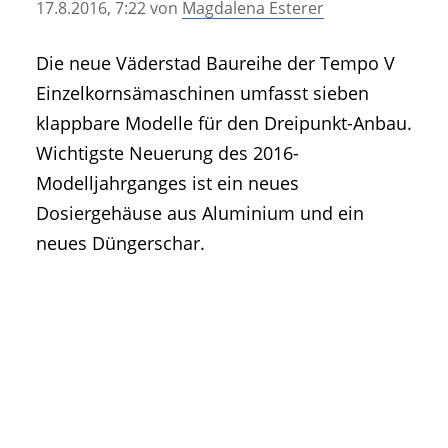
17.8.2016, 7:22
von
Magdalena Esterer
• Geschichte und Geschichten
• Messen und Veranstaltungen
Die neue Väderstad Baureihe der Tempo V
• Mitteilung der Redaktion
Einzelkornsämaschinen umfasst sieben
• Agritechnica Neuheiten Archiv
klappbare Modelle für den Dreipunkt-Anbau.
• Artikel nach Hersteller/Marke
Wichtigste Neuerung des 2016-
Modelljahrganges ist ein neues
Dosiergehäuse aus Aluminium und ein
neues Düngerschar.