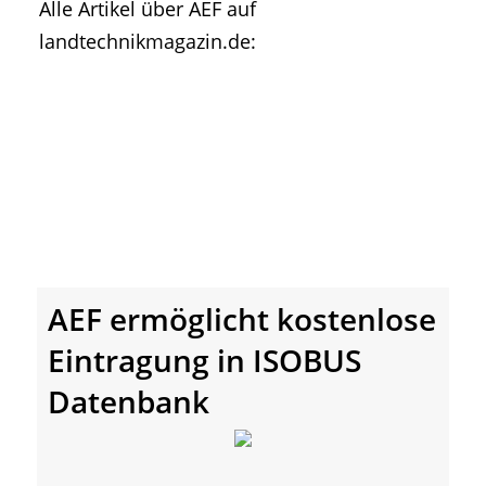
Alle Artikel über AEF auf
• Geschichte und Geschichten
landtechnikmagazin.de:
• Messen und Veranstaltungen
• Mitteilung der Redaktion
• Agritechnica Neuheiten Archiv
• Artikel nach Hersteller/Marke
AEF ermöglicht kostenlose
Eintragung in ISOBUS
Datenbank